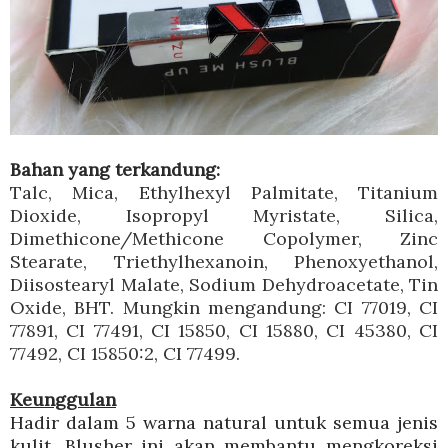
Bahan yang terkandung:
Talc, Mica, Ethylhexyl Palmitate, Titanium
Dioxide, Isopropyl Myristate, Silica,
Dimethicone/Methicone Copolymer, Zinc
Stearate, Triethylhexanoin, Phenoxyethanol,
Diisostearyl Malate, Sodium Dehydroacetate, Tin
Oxide, BHT. Mungkin mengandung: CI 77019, CI
77891, CI 77491, CI 15850, CI 15880, CI 45380, CI
77492, CI 15850:2, CI 77499.
Keunggulan
Hadir dalam 5 warna natural untuk semua jenis
kulit. Blusher ini akan membantu mengkoreksi